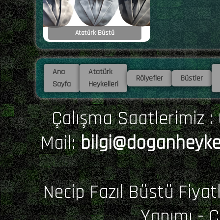
Atatürk Büstü
Ana
Atatürk
Rölyefler
Büstler
Sayfa
Heykelleri
Çalışma Saatlerimiz : 0
Mail:
bilgi@doganheyke
Necip Fazıl Büstü Fiyatl
Yapımı - 