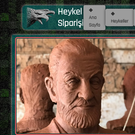
Heykel
◆
◆
Ana
Siparişi
Heykeller
Sayfa