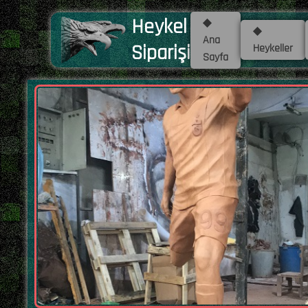
Heykel
◆
◆
Ana
Siparişi
Heykeller
Sayfa