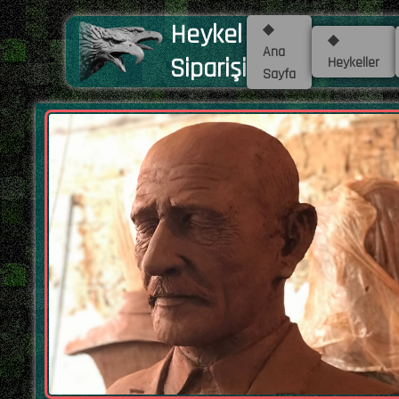
Heykel
◆
◆
Ana
Siparişi
Heykeller
Sayfa