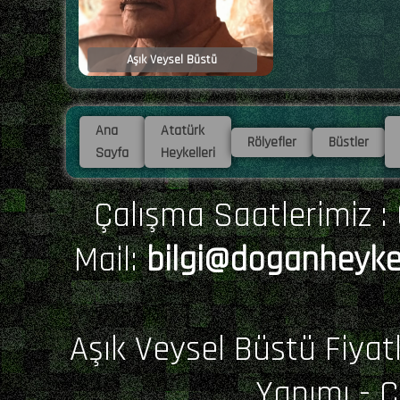
Aşık Veysel Büstü
Ana
Atatürk
Rölyefler
Büstler
Sayfa
Heykelleri
Çalışma Saatlerimiz : 0
Mail:
bilgi@doganheyke
Aşık Veysel Büstü Fiyatl
Yapımı - 