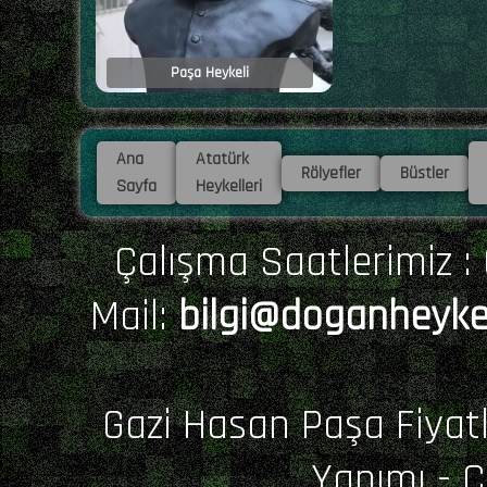
Paşa Heykeli
Ana
Atatürk
Rölyefler
Büstler
Sayfa
Heykelleri
Çalışma Saatlerimiz : 0
Mail:
bilgi@doganheyke
Gazi Hasan Paşa Fiyatl
Yapımı - 