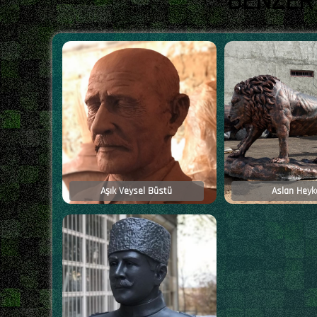
BENZER
Aşık Veysel Büstü
Aslan Heyke