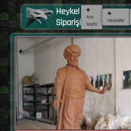
Heykel
◆
◆
Ana
Siparişi
Heykeller
Sayfa