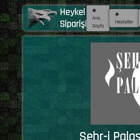
Heykel
◆
◆
Ana
Siparişi
Heykeller
Sayfa
Şehr-i Pala