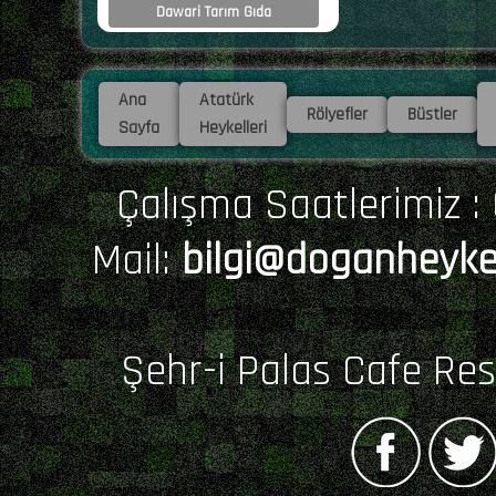
Dawari Tarım Gıda
Ana
Atatürk
Rölyefler
Büstler
Sayfa
Heykelleri
Çalışma Saatlerimiz : 0
Mail:
bilgi@doganheyke
Şehr-i Palas Cafe Re