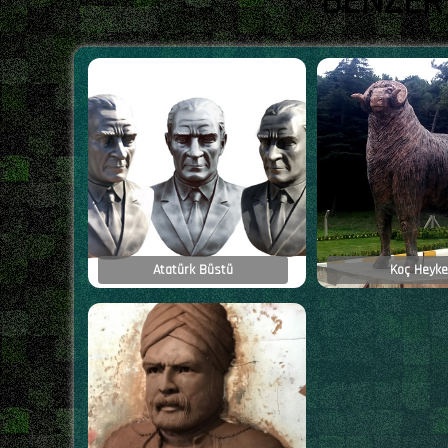
BENZER
Atatürk Büstü
Koç Heykel