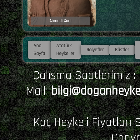
Ahmedi Xani
Ana
Atatürk
Rölyefler
Büstler
Sayfa
Heykelleri
Çalışma Saatlerimiz : 0
Mail:
bilgi@doganheyke
Koç Heykeli Fiyatları 
Copyr