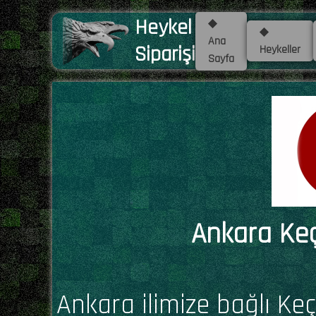
Heykel
◆
◆
Ana
Siparişi
Heykeller
Sayfa
Ankara Keç
Ankara ilimize bağlı Keç