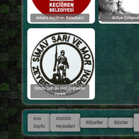
Ankara Keçiören Belediyesi
Atölye Çalışmal
Simav Sarı ve Mor Zeybekler
Yareni
Ana
Atatürk
Rölyefler
Büstler
Sayfa
Heykelleri