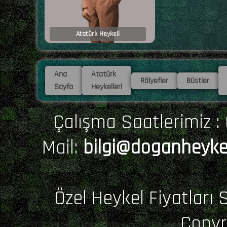
Atatürk Heykeli
Ana
Atatürk
Rölyefler
Büstler
Sayfa
Heykelleri
Çalışma Saatlerimiz : 0
Mail:
bilgi@doganheyke
Özel Heykel Fiyatları 
Copyr