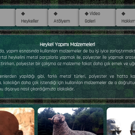
◆
◆
◆ Video
◆
Heykeller
Atölyem
Galeri
Hakkım
Heykel Yapımı Malzemeleri
a, yapım esnasında kullanılan malzemeler de bu işi iyice zorlaştırmakta
tal heykelini metal parçalarla yapmak ile, polyester ile yapmak arasın
rektirirken, polyester bir çalışma az malzeme fakat daha çok emek ve uğ
denlerden yapıldığı gibi, farklı metal türleri, polyester ve hatt
, kalıcılığın daha çok istendiği için kullanılan malzemeler de o doğrultu
u dışarıya nasıl çıkardığımızla alakalıdır.