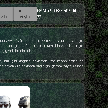
GSM +90 535 607 04
◆
77
ızda
İletişim
dır. Aynı figürün farklı malzemelerle yapılması, bir çok
da oldukça çok farklar vardır. Metal heykelcilik bir çok
raş gerektirmektedir.
a kar, buz gibi doğada saklaması zor maddelerden de
da dayanıklı olanlardan seçildiğini görmekteyiz. Aslında