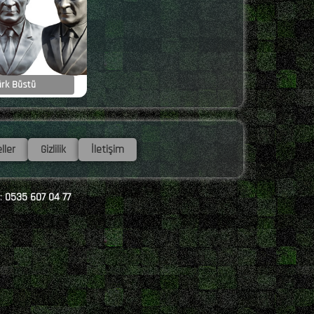
ürk Büstü
ller
Gizlilik
İletişim
 :
0535 607 04 77