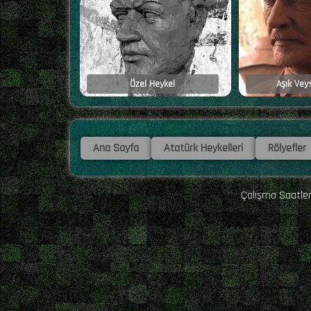
Özel Heykel
Aşık Vey
Ana Sayfa
Atatürk Heykelleri
Rölyefler
Çalışma Saatlerim