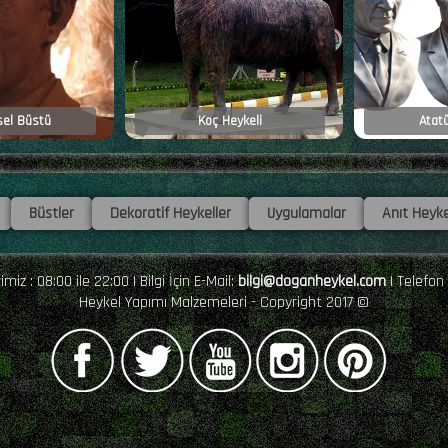
sel Büstü
Koç Heykeli
Atat
Büstler
Dekoratif Heykeller
Uygulamalar
Anıt Heyke
iz : 08:00 ile 22:00 | Bilgi İçin E-Mail:
bilgi@doganheykel.com
| Telefon
Heykel Yapımı Malzemeleri - Copyright 2017 ©