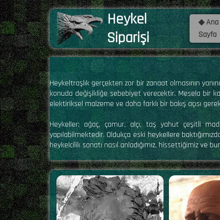
Heykel
◆ Ana
Siparişi
Sayfa
Heykeltraşlık gerçekten zor bir zanaat olmasının yanınd
konuda değişikliğe sebebiyet verecektir. Mesela bir kar
elektiriksel malzeme ve daha farklı bir bakış açısı ge
Heykeller; ağaç, çamur, alçı, taş yahut çeşitli ma
yapılabilmektedir. Oldukça eski heykellere baktığımızda
heykelcilik sanatı nasıl anladığımız, hissettiğimiz ve bun