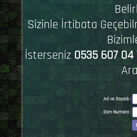
Belir
Sizinle İrtibata Geçebil
Biziml
İsterseniz
0535 607 04 
Ara
Ad ve Soyadı :
Gsm Numara :