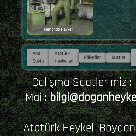
Komando Heykeli
Ana
Atatürk
Rölyefler
Büstler
Sayfa
Heykelleri
Çalışma Saatlerimiz : 0
Mail:
bilgi@doganheyke
Atatürk Heykeli Boydan