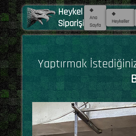
Heykel
◆
◆
Ana
Siparişi
Heykeller
Sayfa
Yaptırmak İstediğini